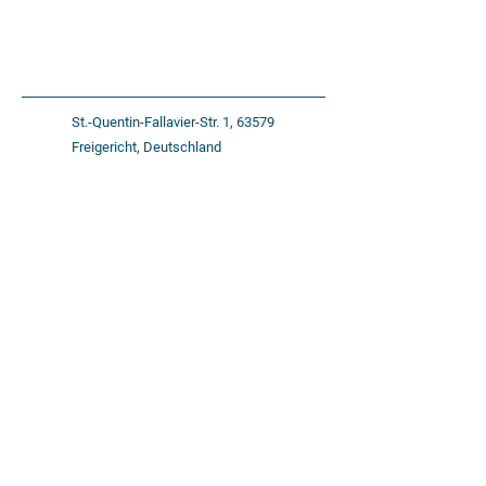
Best.-
DN
G
SW
L
Nr.
71-
6
R
24
32
St.-Quentin-Fallavier-Str. 1, 63579
F32A-
1/8"
Freigericht, Deutschland
1
71-
8
R
27
35
+49 (0) 6055 93451 0
F32A-
1/4"
2
service(at)bracker-imb.de
71-
10
R
32
40
F32A-
3/8"
3
Datenschutzerklärung
Barrierefreiheitserklärung
71-
15
R
41
43
F32A-
1/2"
Impressum
4