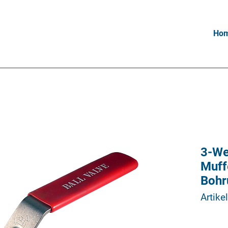
Ho
3-We
Muff
Bohr
Artik