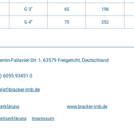
G 3“
65
198
G 4“
75
252
entin-Fallavier-Str. 1, 63579 Freigericht, Deutschland
0) 6055 93451 0
e(at)bracker-imb.de
erklärung
www.bracker-imb.de
heitserklärung
Impressum