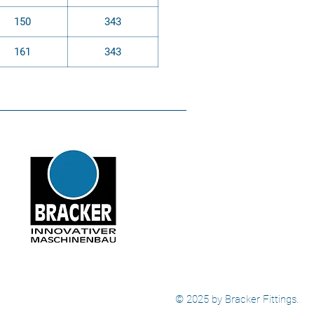
150
343
161
343
© 2025 by Bracker Fittings.