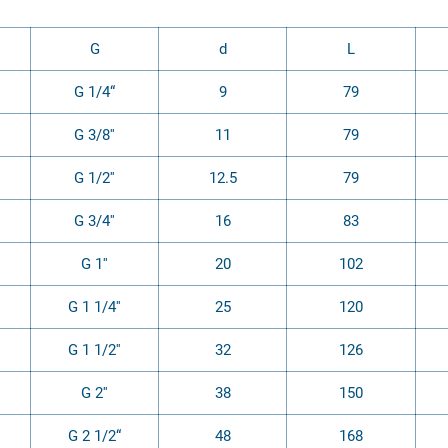
G
d
L
G 1/4“
9
79
G 3/8''
11
79
G 1/2''
12.5
79
G 3/4''
16
83
G 1''
20
102
G 1 1/4''
25
120
G 1 1/2''
32
126
G 2''
38
150
G 2 1/2“
48
168