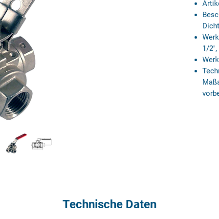
Arti
Besc
Dich
Werk
1/2",
Werk
Tech
Maßa
vorb
Technische Daten