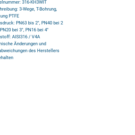
kelnummer: 316-KH3WIT
hreibung: 3-Wege, T-Bohrung,
tung PTFE
sdruck: PN63 bis 2", PN40 bei 2
 PN20 bei 3", PN16 bei 4"
stoff: AISI316 / V4A
nische Änderungen und
bweichungen des Herstellers
ehalten