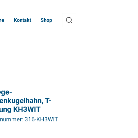
me
Kontakt
Shop
ge-
enkugelhahn, T-
ung KH3WIT
elnummer: 316-KH3WIT